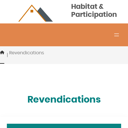
Aller
Habitat &
au
Participation
contenu
Revendications
|
Revendications