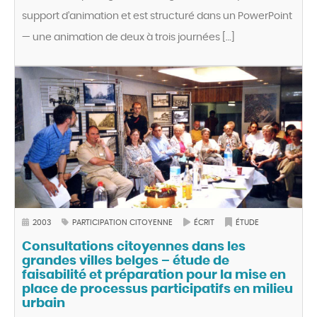
support d’animation et est structuré dans un PowerPoint
— une animation de deux à trois journées […]
2003
PARTICIPATION CITOYENNE
ÉCRIT
ÉTUDE
Consultations citoyennes dans les
grandes villes belges – étude de
faisabilité et préparation pour la mise en
place de processus participatifs en milieu
urbain