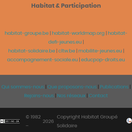
Habitat & Participation
habitat-groupe.be
|
habitat-worldmap.org
|
habitat-
defi-jeunes.eu
|
habitat-solidaire.be
|
cltw.be
|
mobilite-jeunes.eu
|
accompagnement-sociale.eu
|
educpop-droits.eu
Qui sommes-nous
|
Que proposons-nous
|
Publications
|
Rejoins-nous
|
Nos réseaux
|
Contact
© 1982
Copyright Habitat Groupé
2026
–
Solidaire