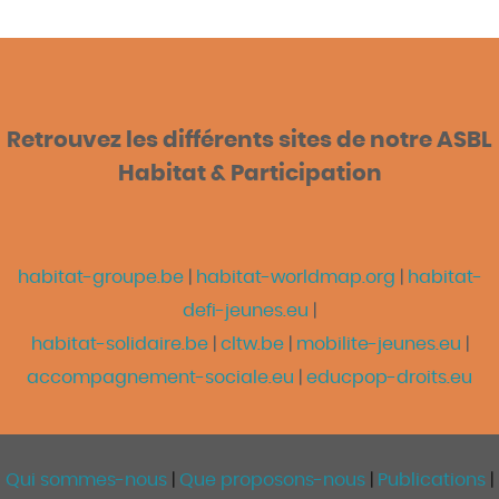
Retrouvez les différents sites de notre ASBL
Habitat & Participation
habitat-groupe.be
|
habitat-worldmap.org
|
habitat-
defi-jeunes.eu
|
habitat-solidaire.be
|
cltw.be
|
mobilite-jeunes.eu
|
accompagnement-sociale.eu
|
educpop-droits.eu
Qui sommes-nous
|
Que proposons-nous
|
Publications
|