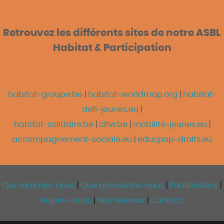
Retrouvez les différents sites de notre ASBL
Habitat & Participation
habitat-groupe.be
|
habitat-worldmap.org
|
habitat-
defi-jeunes.eu
|
habitat-solidaire.be
|
cltw.be
|
mobilite-jeunes.eu
|
accompagnement-sociale.eu
|
educpop-droits.eu
Qui sommes-nous
|
Que proposons-nous
|
Publications
|
Rejoins-nous
|
Nos réseaux
|
Contact