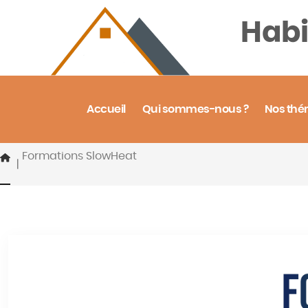
Aller
Habi
au
contenu
Accueil
Qui sommes-nous ?
Nos thé
Formations SlowHeat
|