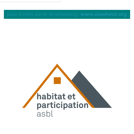
plus d’infos sur le slowheating
: www.slowheat.org